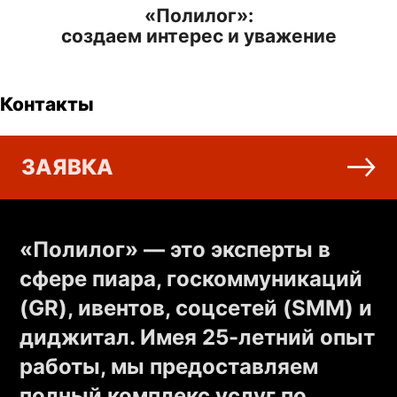
«Полилог»:
создаем интерес и уважение
Контакты
ЗАЯВКА
О компании
«Полилог» — это эксперты в
сфере пиара, госкоммуникаций
(GR), ивентов, соцсетей (SMM) и
диджитал. Имея 25-летний опыт
работы, мы предоставляем
полный комплекс услуг по