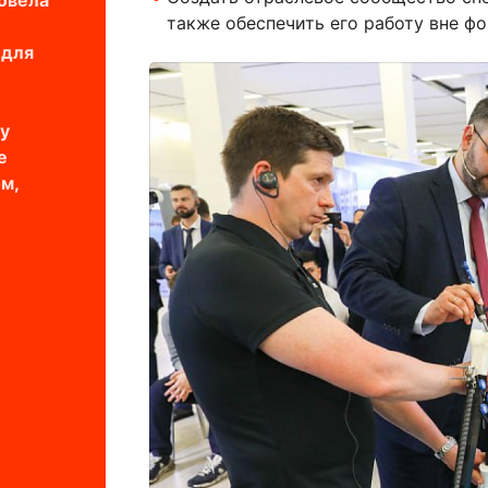
ровела
также обеспечить его работу вне фо
 для
у
е
м,