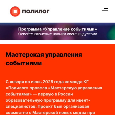
Программа «Управление событиями»
Освойте ключевые навыки ивент-индустрии
Мастерская управления
событиями
С января по июнь 2025 года команда КГ
«Полилог» провела «Мастерскую управления
событиями» — первую в России
образовательную программу для ивент-
специалистов. Проект был организован
совместно с Мастерской новых медиа при