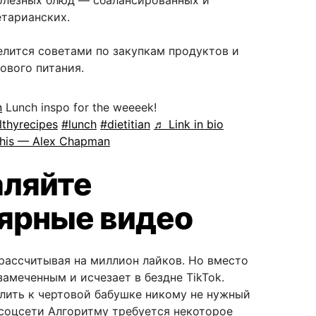
олезных блюд — сбалансированных и
тарианских.
елится советами по закупкам продуктов и
ового питания.
n
Lunch inspo for the weeeek!
lthyrecipes
#lunch
#dietitian
♬ Link in bio
f this — Alex Chapman
аляйте
ярные видео
 рассчитывая на миллион лайков. Но вместо
замеченным и исчезает в бездне TikTok.
лить к чертовой бабушке никому не нужный
 соцсети Алгоритму требуется некоторое