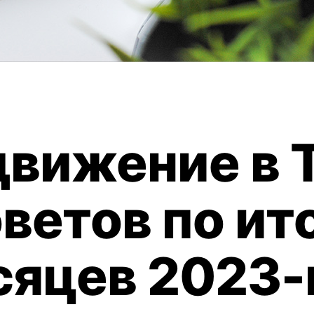
вижение в T
оветов по ит
сяцев 2023-