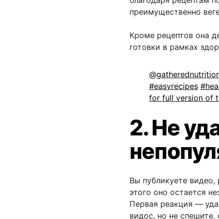
благодаря рецептам п
преимущественно веге
Кроме рецептов она д
готовки в рамках здор
@gatherednutritio
#easyrecipes
#hea
for full version o
2. Не уд
непопул
Вы публикуете видео,
этого оно остается не
Первая реакция — уда
видос, но не спешите.