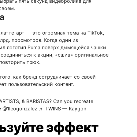
ыбрать пять секунд видеоролика для
своем.
a
 латте-арт — это огромная тема на TikTok,
лрд. просмотров. Когда один из
ил логотип Puma поверх дымящейся чашки
исоединиться к акции, «сшив» оригинальное
повторить трюк.
ого, как бренд сотрудничает со своей
ет пользовательский контент.
RTISTS, & BARISTAS? Can you recreate
ke @1leogonzalez
♬ TWINS — Kaygon
льзуйте эффект