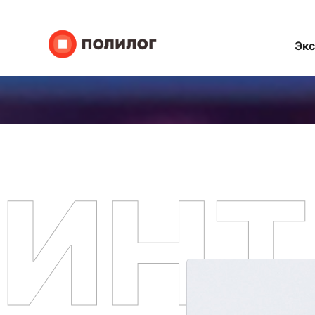
Эк
ИНТ