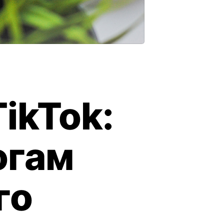
ikTok:
огам
го