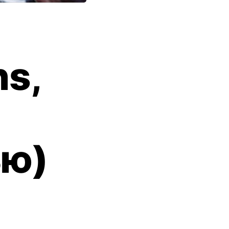
ns,
ью)