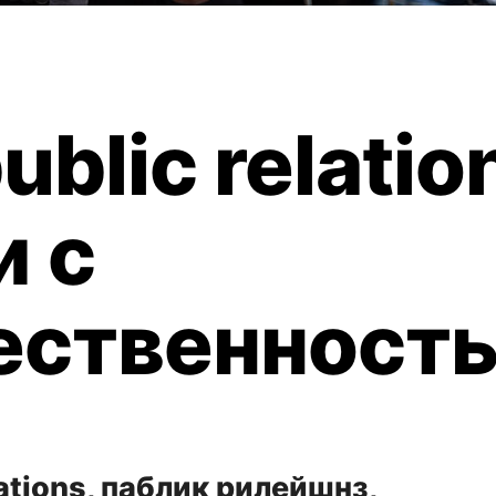
ublic relatio
и с
ственност
lations, паблик рилейшнз,