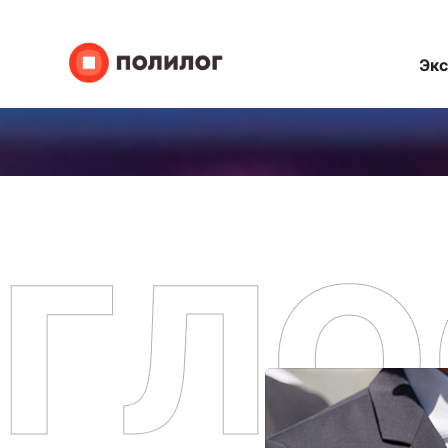
Эк
ГЛО