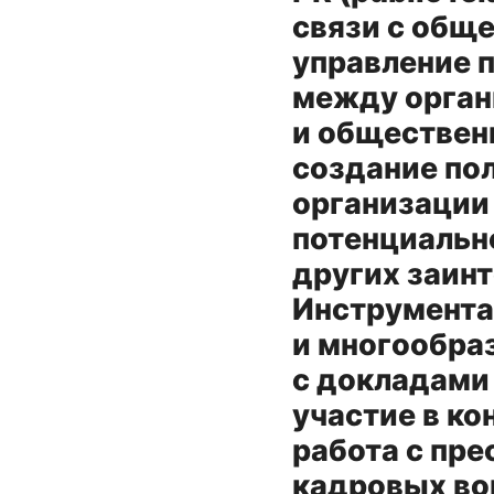
связи с обще
управление 
между орган
и обществен
создание по
организации
потенциально
других заин
Инструмента
и многообра
с докладами
участие в ко
работа с пре
кадровых во