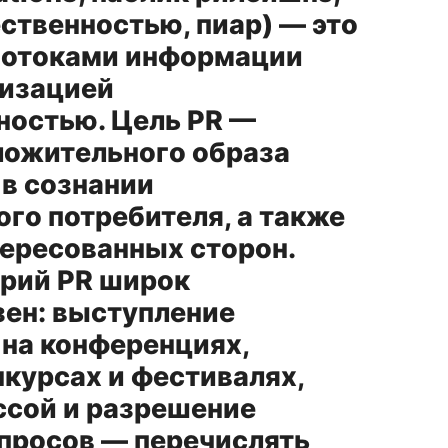
ственностью, пиар) — это
потоками информации
изацией
ностью. Цель PR —
ложительного образа
 в сознании
го потребителя, а также
тересованных сторон.
рий PR широк
зен: выступление
 на конференциях,
нкурсах и фестивалях,
ссой и разрешение
просов — перечислять