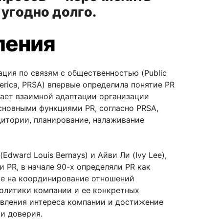
угодно долго.
ления
ция по связям с общественностью (Public
merica, PRSA) впервые определила понятие PR
гает взаимной адаптации организации
Основными функциями PR, согласно PRSA,
дитории, планирование, налаживание
dward Louis Bernays) и Айви Ли (Ivy Lee),
и PR, в начале
90-х
определяли PR как
ое на координирование отношений
политики компании и ее конкретных
явления интереса компании и достижение
и доверия.