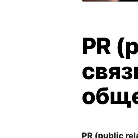
PR (p
связ
обще
PR (public re