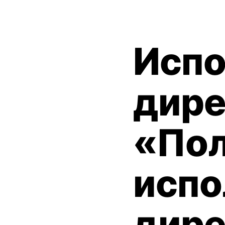
Испо
дире
«Пол
испо
дир