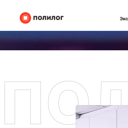
Эк
ПО