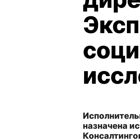
Эксп
соци
иссл
Исполнител
назначена и
Консалтинго