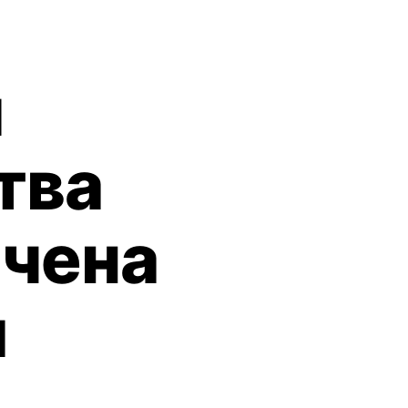
й
тва
ачена
м