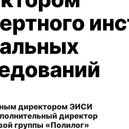
ертного инс
альных
едований
ьным директором ЭИСИ
сполнительный директор
вой группы «Полилог»