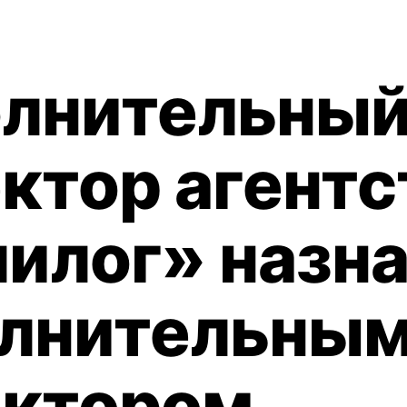
лнительны
ктор агентс
илог» назн
лнительны
ектором