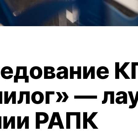
едование К
илог» — ла
ии РАПК