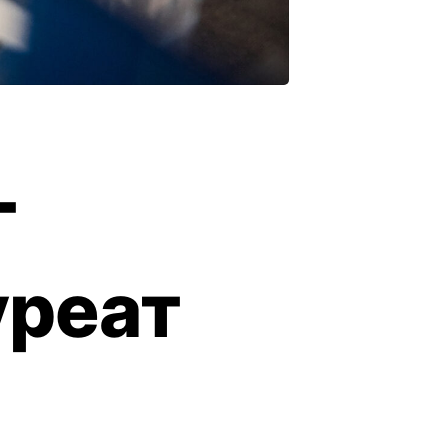
Г
уреат