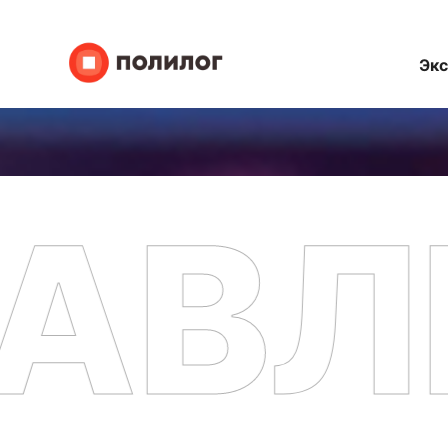
Эк
АВЛ