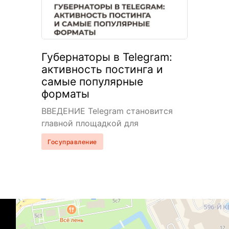
Губернаторы в Telegram:
активность постинга и
самые популярные
форматы
ВВЕДЕНИЕ Telegram становится
главной площадкой для
политической коммуникации. За
Госуправление
каналами губернаторов следят
жители, региональные и
федеральные журналисты и
эксперты. Через посты в
мессенджере руководители…