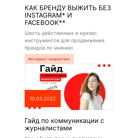
КАК БРЕНДУ ВЫЖИТЬ БЕЗ
INSTAGRAM* И
FACEBOOK**
Шесть действенных в кризис
инструментов для продвижения
брендов по мнению
консалтингового агентства
Интернет-маркетинг
«Полилог» Из-за усложнившейся
экономической ситуации многие
компании задумались, как
поддержать свой бизнес…
10.03.2022
Гайд по коммуникации с
журналистами