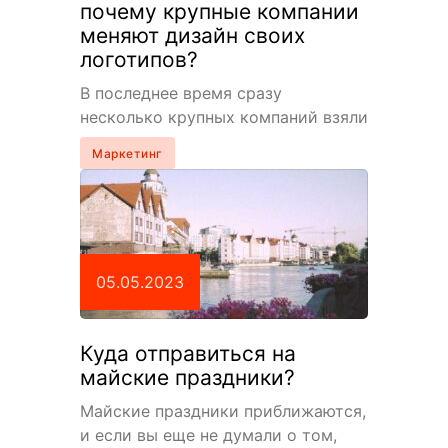
почему крупные компании
меняют дизайн своих
логотипов?
В последнее время сразу
несколько крупных компаний взяли
курс на ребрендинг. О причинах и
Маркетинг
последствиях изменений
рассказали эксперты КГ «Полилог»
и «АРТ Урбан». Одна…
05.05.2023
Куда отправиться на
майские праздники?
Майские праздники приближаются,
и если вы еще не думали о том,