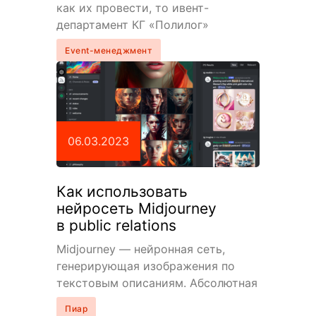
как их провести, то ивент-
департамент КГ «Полилог»
подготовил подборку городов для
Event-менеджмент
путешествий. 1.…
06.03.2023
Как использовать
нейросеть Midjourney
в public relations
Midjourney — нейронная сеть,
генерирующая изображения по
текстовым описаниям. Абсолютная
фантастика, если честно. И
Пиар