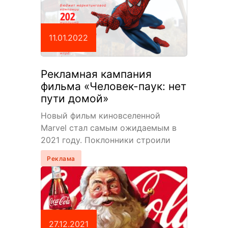
11.01.2022
Рекламная кампания
фильма «Человек-паук: нет
пути домой»
Новый фильм киновселенной
Marvel стал самым ожидаемым в
2021 году. Поклонники строили
догадки, теории, ждали трейлеров,
Реклама
постеров, подтверждения слухов и
спойлеров, окруживших киноленту.
Утечка…
27.12.2021