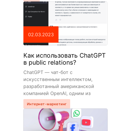
жестокий удар для миллионов
коммерческих художников. После
такого на ногах…
02.03.2023
Как использовать ChatGPT
в public relations?
ChatGPT — чат-бот с
искусственным интеллектом,
разработанный американской
компанией OpenAI, одним из
основателей которой является
Интернет-маркетинг
Илон Маск. За полгода с момента
релиза эта штука…